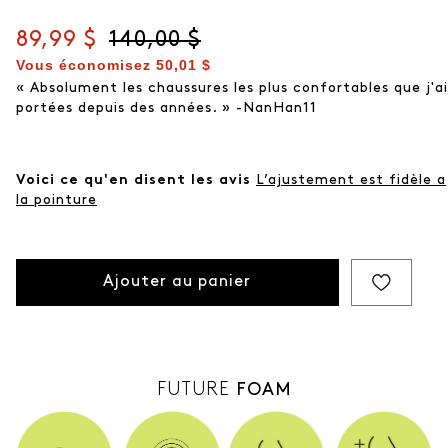
Prix actuel
89,99 $
Prix d'origine
140,00 $
Vous économisez
50,01 $
« Absolument les chaussures les plus confortables que j'ai
portées depuis des années. » -NanHan11
Voici ce qu'en disent les avis
L’ajustement est fidèle a
la pointure
Ajouter au panier
FUTURE
FOAM