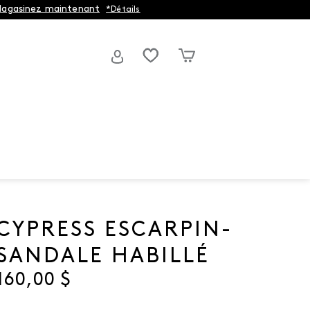
agasinez maintenant
*Détails
CYPRESS ESCARPIN-
SANDALE HABILLÉ
Prix actuel
160,00 $