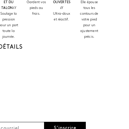
ET DU
Gardent vos
OUVERTES
Elle épouse
TALON //
pieds au
//
tous les
Soulage la
frais.
Ultra-doux
contours de
pression
et réactif.
votre pied
pour un port
pour un
toute la
ajustement
journée.
précis.
DÉTAILS
S’inscrire