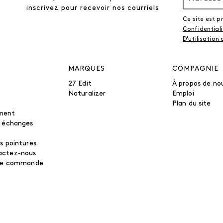
inscrivez pour recevoir nos courriels
Ce site est 
Confidential
D'utilisation
MARQUES
COMPAGNIE
27 Edit
À propos de no
Naturalizer
Emploi
Plan du site
ment
t échanges
s pointures
actez-nous
tre commande