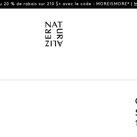
ou 20 % de rabais sur 210 $+ avec le code : MOREISMORE* |
M