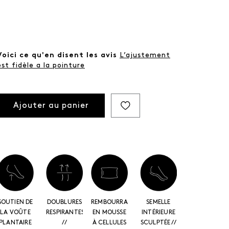
Voici ce qu'en disent les avis
L’ajustement
est fidèle a la pointure
Ajouter au panier
SOUTIEN DE
DOUBLURES
REMBOURRAGE
SEMELLE
LA VOÛTE
RESPIRANTES
EN MOUSSE
INTÉRIEURE
PLANTAIRE
//
À CELLULES
SCULPTÉE //