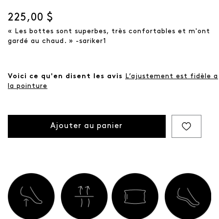
Prix actuel
225,00 $
« Les bottes sont superbes, très confortables et m'ont
gardé au chaud. » -sariker1
Voici ce qu'en disent les avis
L’ajustement est fidèle a
la pointure
Ajouter au panier