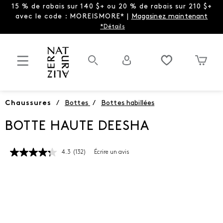
15 % de rabais sur 140 $+ ou 20 % de rabais sur 210 $+
avec le code : MOREISMORE* |
Magasinez maintenant
*Détails
Chaussures
/
Bottes
/
Bottes habillées
BOTTE HAUTE DEESHA
4.3
(132)
Écrire un avis
Lire
les
132
commentaires.
Lien
vers
la
même
page.