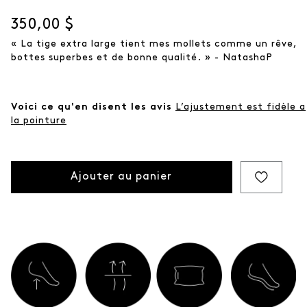
Prix actuel
350,00 $
« La tige extra large tient mes mollets comme un rêve,
bottes superbes et de bonne qualité. » - NatashaP
Voici ce qu'en disent les avis
L’ajustement est fidèle a
la pointure
Ajouter au panier