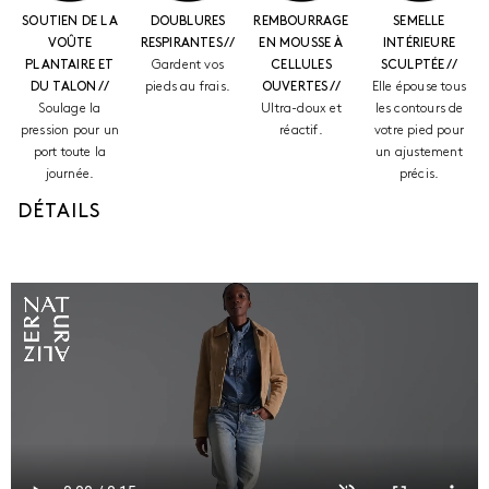
SOUTIEN DE LA
DOUBLURES
REMBOURRAGE
SEMELLE
VOÛTE
RESPIRANTES //
EN MOUSSE À
INTÉRIEURE
PLANTAIRE ET
Gardent vos
CELLULES
SCULPTÉE //
DU TALON //
pieds au frais.
OUVERTES //
Elle épouse tous
Soulage la
Ultra-doux et
les contours de
pression pour un
réactif.
votre pied pour
port toute la
un ajustement
journée.
précis.
DÉTAILS