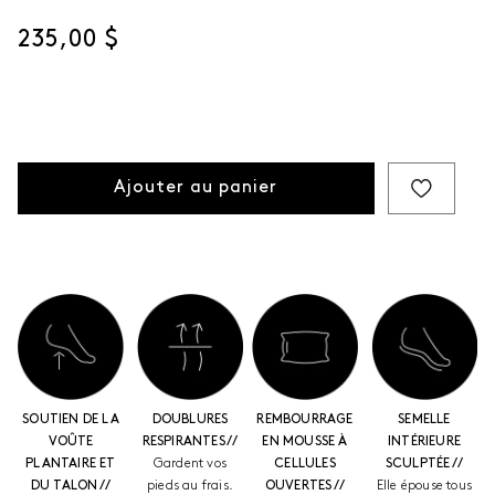
page.
Prix actuel
235,00 $
Ajouter au panier
SOUTIEN DE LA
DOUBLURES
REMBOURRAGE
SEMELLE
VOÛTE
RESPIRANTES //
EN MOUSSE À
INTÉRIEURE
PLANTAIRE ET
Gardent vos
CELLULES
SCULPTÉE //
DU TALON //
pieds au frais.
OUVERTES //
Elle épouse tous