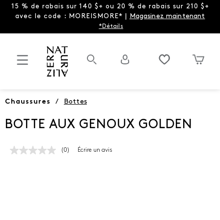
15 % de rabais sur 140 $+ ou 20 % de rabais sur 210 $+
avec le code : MOREISMORE* |
Magasinez maintenant
*Détails
Chaussures
/
Bottes
BOTTE AUX GENOUX GOLDEN
(0)
Écrire un avis
Aucune
cote
pour
ce
produit.
Lien
vers
la
même