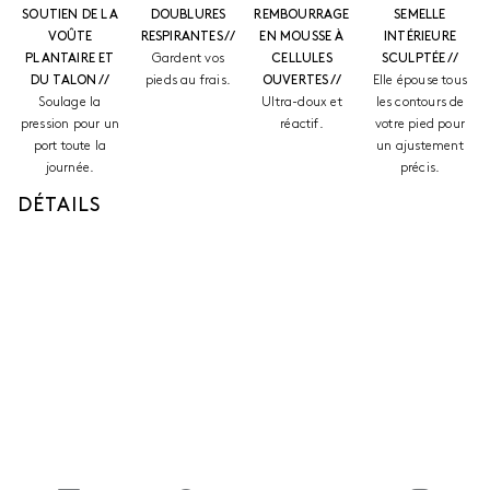
SOUTIEN DE LA
DOUBLURES
REMBOURRAGE
SEMELLE
VOÛTE
RESPIRANTES //
EN MOUSSE À
INTÉRIEURE
PLANTAIRE ET
Gardent vos
CELLULES
SCULPTÉE //
DU TALON //
pieds au frais.
OUVERTES //
Elle épouse tous
Soulage la
Ultra-doux et
les contours de
pression pour un
réactif.
votre pied pour
port toute la
un ajustement
journée.
précis.
DÉTAILS