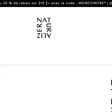
ou 20 % de rabais sur 210 $+ avec le code : MOREISMORE* |
M
e