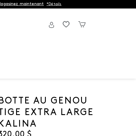
agasinez maintenant
*Détails
BOTTE AU GENOU
TIGE EXTRA LARGE
KALINA
Prix actuel
320,00 $