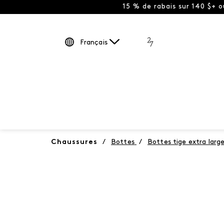
15 % de rabais sur 140 $+ 
Français
Chaussures
/
Bottes
/
Bottes tige extra larg