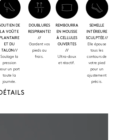
SOUTIEN DE
DOUBLURES
REMBOURRAGE
SEMELLE
LA VOÛTE
RESPIRANTES
EN MOUSSE
INTÉRIEURE
PLANTAIRE
//
À CELLULES
SCULPTÉE //
ET DU
Gardent vos
OUVERTES
Elle épouse
TALON //
pieds au
//
tous les
Soulage la
frais.
Ultra-doux
contours de
pression
et réactif.
votre pied
pour un port
pour un
toute la
ajustement
journée.
précis.
DÉTAILS