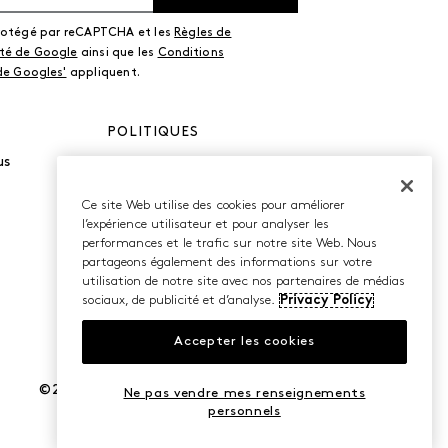
protégé par reCAPTCHA et les
Règles de
ité de Google
ainsi que les
Conditions
 de Googles'
appliquent.
POLITIQUES
us
Politique de
confidentialité
Conditions d’utilisation
Ce site Web utilise des cookies pour améliorer
Accessibilité
l’expérience utilisateur et pour analyser les
performances et le trafic sur notre site Web. Nous
partageons également des informations sur votre
utilisation de notre site avec nos partenaires de médias
sociaux, de publicité et d’analyse.
Privacy Policy
Accepter les cookies
©2026 Caleres, Inc. Tous droits réservés.
Ne pas vendre mes renseignements
personnels