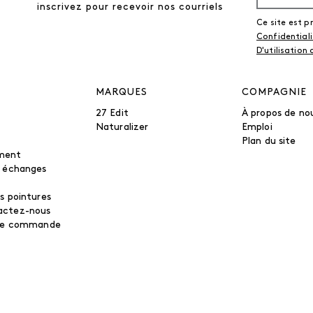
inscrivez pour recevoir nos courriels
Ce site est 
Confidential
D'utilisation
MARQUES
COMPAGNIE
27 Edit
À propos de no
Naturalizer
Emploi
Plan du site
ment
t échanges
s pointures
actez-nous
tre commande