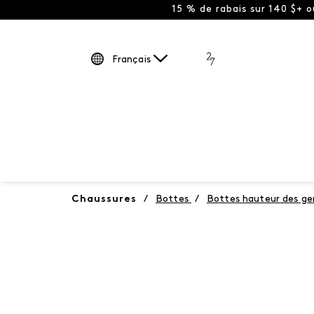
15 % de rabais sur 140 $+ 
Français
Chaussures
/
Bottes
/
Bottes hauteur des g