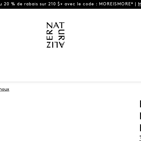
ou 20 % de rabais sur 210 $+ avec le code : MOREISMORE* |
M
enoux