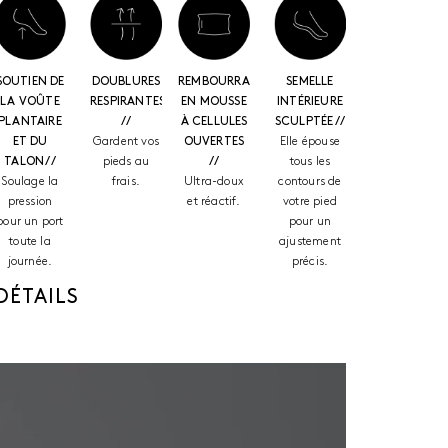
SOUTIEN DE
DOUBLURES
REMBOURRAGE
SEMELLE
LA VOÛTE
RESPIRANTES
EN MOUSSE
INTÉRIEURE
PLANTAIRE
//
À CELLULES
SCULPTÉE //
ET DU
Gardent vos
OUVERTES
Elle épouse
TALON //
pieds au
//
tous les
Soulage la
frais.
Ultra-doux
contours de
pression
et réactif.
votre pied
pour un port
pour un
toute la
ajustement
journée.
précis.
DÉTAILS