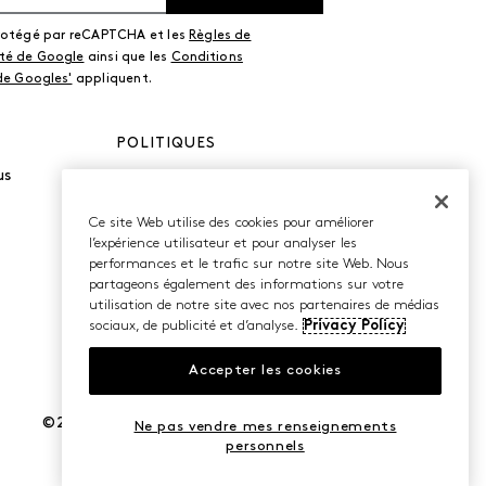
protégé par reCAPTCHA et les
Règles de
ité de Google
ainsi que les
Conditions
 de Googles'
appliquent.
POLITIQUES
us
Politique de
confidentialité
Conditions d’utilisation
Ce site Web utilise des cookies pour améliorer
Accessibilité
l’expérience utilisateur et pour analyser les
performances et le trafic sur notre site Web. Nous
partageons également des informations sur votre
utilisation de notre site avec nos partenaires de médias
sociaux, de publicité et d’analyse.
Privacy Policy
Accepter les cookies
©2026 Caleres, Inc. Tous droits réservés.
Ne pas vendre mes renseignements
personnels