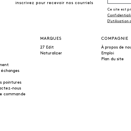
inscrivez pour recevoir nos courriels
Ce site est 
Confidential
D'utilisation
MARQUES
COMPAGNIE
27 Edit
À propos de no
Naturalizer
Emploi
Plan du site
ment
t échanges
s pointures
actez-nous
tre commande