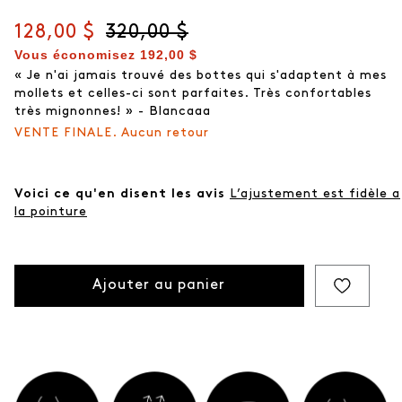
Prix actuel
128,00 $
Prix d'origine
320,00 $
Vous économisez
192,00 $
« Je n'ai jamais trouvé des bottes qui s'adaptent à mes
mollets et celles-ci sont parfaites. Très confortables
très mignonnes! » - Blancaaa
VENTE FINALE. Aucun retour
Voici ce qu'en disent les avis
L’ajustement est fidèle a
la pointure
Ajouter au panier