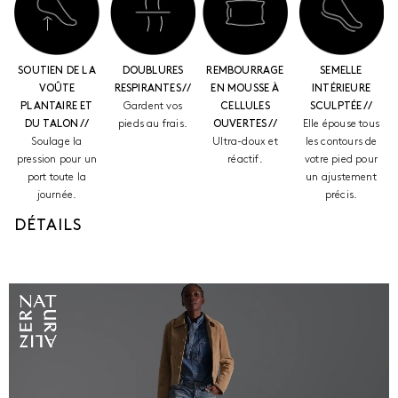
SOUTIEN DE LA
DOUBLURES
REMBOURRAGE
SEMELLE
VOÛTE
RESPIRANTES //
EN MOUSSE À
INTÉRIEURE
PLANTAIRE ET
Gardent vos
CELLULES
SCULPTÉE //
DU TALON //
pieds au frais.
OUVERTES //
Elle épouse tous
Soulage la
Ultra-doux et
les contours de
pression pour un
réactif.
votre pied pour
port toute la
un ajustement
journée.
précis.
DÉTAILS