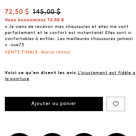
Prix actuel
72,50 $
Prix d'origine
145,00 $
Vous économisez
72,50 $
« Je viens de recevoir mes chaussures et elles me vont
parfaitement et le confort est instantané! Elles sont si
confortables à enfiler. Les meilleures chaussures jamais!
» -sue73
VENTE FINALE. Aucun retour
Voici ce qu'en disent les avis
L’ajustement est fidèle a
la pointure
Ajouter au panier