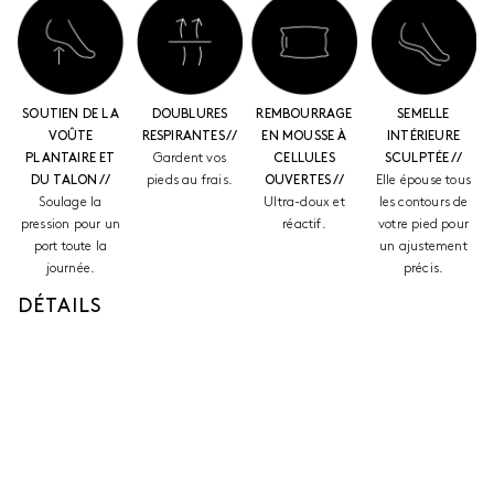
SOUTIEN DE LA
DOUBLURES
REMBOURRAGE
SEMELLE
VOÛTE
RESPIRANTES //
EN MOUSSE À
INTÉRIEURE
PLANTAIRE ET
Gardent vos
CELLULES
SCULPTÉE //
DU TALON //
pieds au frais.
OUVERTES //
Elle épouse tous
Soulage la
Ultra-doux et
les contours de
pression pour un
réactif.
votre pied pour
port toute la
un ajustement
journée.
précis.
DÉTAILS