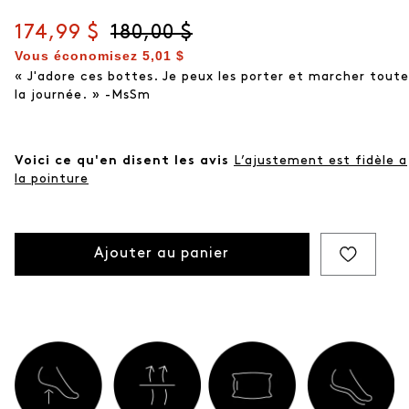
Prix actuel
174,99 $
Prix d'origine
180,00 $
Vous économisez
5,01 $
« J'adore ces bottes. Je peux les porter et marcher toute
la journée. » -MsSm
Voici ce qu'en disent les avis
L’ajustement est fidèle a
la pointure
Ajouter au panier