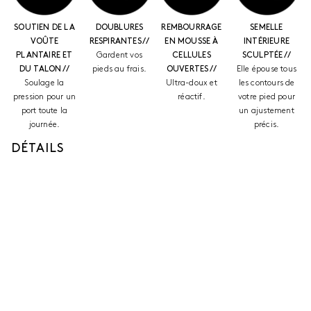
SOUTIEN DE LA
DOUBLURES
REMBOURRAGE
SEMELLE
VOÛTE
RESPIRANTES //
EN MOUSSE À
INTÉRIEURE
PLANTAIRE ET
Gardent vos
CELLULES
SCULPTÉE //
DU TALON //
pieds au frais.
OUVERTES //
Elle épouse tous
Soulage la
Ultra-doux et
les contours de
pression pour un
réactif.
votre pied pour
port toute la
un ajustement
journée.
précis.
DÉTAILS