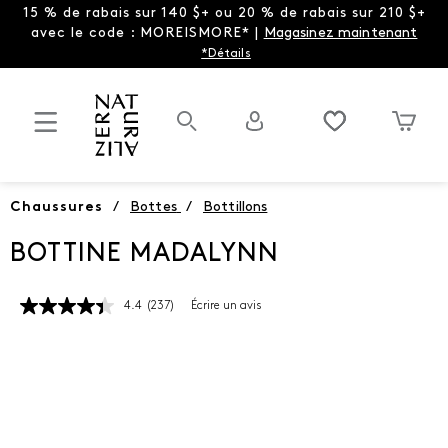
15 % de rabais sur 140 $+ ou 20 % de rabais sur 210 $+
avec le code : MOREISMORE* |
Magasinez maintenant
*Détails
Chaussures
/
Bottes
/
Bottillons
BOTTINE MADALYNN
4.4
(237)
Écrire un avis
Lire
les
237
commentaires.
Lien
vers
la
même
page.