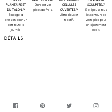
PLANTAIRE ET
Gardent vos
CELLULES
SCULPTÉE //
DU TALON //
pieds au frais.
OUVERTES //
Elle épouse tous
Soulage la
Ultra-doux et
les contours de
pression pour un
réactif.
votre pied pour
port toute la
un ajustement
journée.
précis.
DÉTAILS