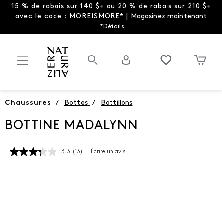
15 % de rabais sur 140 $+ ou 20 % de rabais sur 210 $+
avec le code : MOREISMORE* |
Magasinez maintenant
*Détails
Chaussures
/
Bottes
/
Bottillons
BOTTINE MADALYNN
3.3
(13)
Écrire un avis
Lire
les
13
commentaires.
Lien
vers
la
même
page.