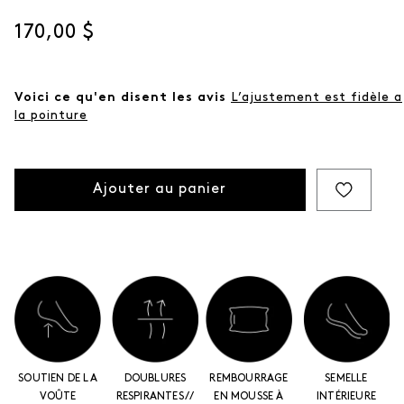
Prix actuel
170,00 $
Voici ce qu'en disent les avis
L’ajustement est fidèle a
la pointure
Ajouter au panier
SOUTIEN DE LA
DOUBLURES
REMBOURRAGE
SEMELLE
VOÛTE
RESPIRANTES //
EN MOUSSE À
INTÉRIEURE