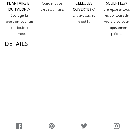
PLANTAIRE ET
Gardent vos
CELLULES
SCULPTÉE //
DU TALON //
pieds au frais.
OUVERTES //
Elle épouse tous
Soulage la
Ultra-doux et
les contours de
pression pour un
réactif.
votre pied pour
port toute la
un ajustement
journée.
précis.
DÉTAILS