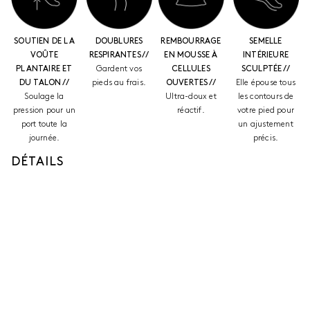
SOUTIEN DE LA
DOUBLURES
REMBOURRAGE
SEMELLE
VOÛTE
RESPIRANTES //
EN MOUSSE À
INTÉRIEURE
PLANTAIRE ET
Gardent vos
CELLULES
SCULPTÉE //
DU TALON //
pieds au frais.
OUVERTES //
Elle épouse tous
Soulage la
Ultra-doux et
les contours de
pression pour un
réactif.
votre pied pour
port toute la
un ajustement
journée.
précis.
DÉTAILS