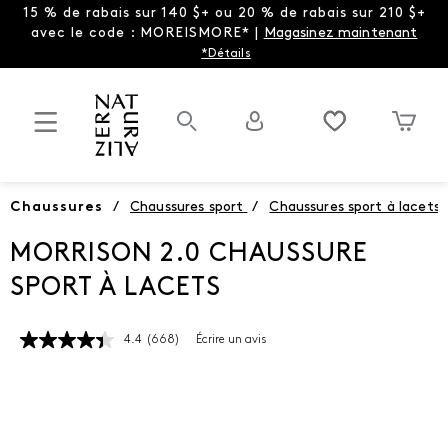
15 % de rabais sur 140 $+ ou 20 % de rabais sur 210 $+
avec le code : MOREISMORE* |
Magasinez maintenant
*Détails
Chaussures
/
Chaussures sport
/
Chaussures sport à lacets
MORRISON 2.0 CHAUSSURE
SPORT À LACETS
4.4
(668)
Écrire un avis
Lire
les
668
commentaires.
Lien
vers
la