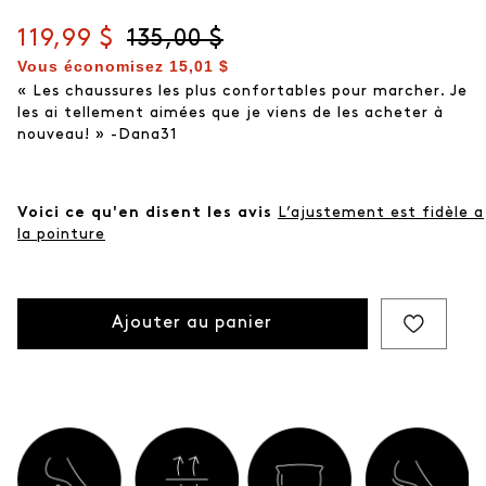
même
page.
Prix actuel
119,99 $
Prix d'origine
135,00 $
Vous économisez
15,01 $
« Les chaussures les plus confortables pour marcher. Je
les ai tellement aimées que je viens de les acheter à
nouveau! » -Dana31
Voici ce qu'en disent les avis
L’ajustement est fidèle a
la pointure
Ajouter au panier