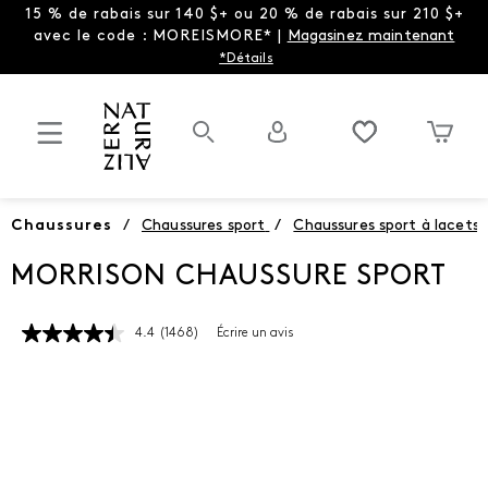
15 % de rabais sur 140 $+ ou 20 % de rabais sur 210 $+
avec le code : MOREISMORE* |
Magasinez maintenant
*Détails
Chaussures
/
Chaussures sport
/
Chaussures sport à lacets
MORRISON CHAUSSURE SPORT
4.4
(1468)
Écrire un avis
Lire
les
1468
commentaires.
Lien
vers
la
même
page.