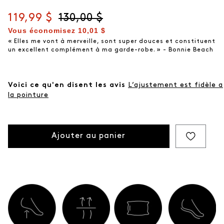
Prix actuel
119,99 $
Prix d'origine
130,00 $
Vous économisez
10,01 $
« Elles me vont à merveille, sont super douces et constituent
un excellent complément à ma garde-robe. » - Bonnie Beach
Voici ce qu'en disent les avis
L’ajustement est fidèle a
la pointure
Ajouter au panier