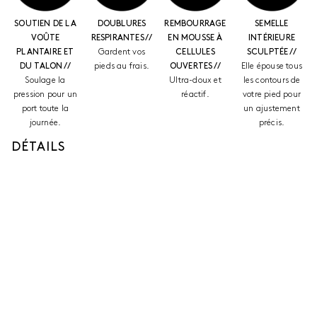
SOUTIEN DE LA
DOUBLURES
REMBOURRAGE
SEMELLE
VOÛTE
RESPIRANTES //
EN MOUSSE À
INTÉRIEURE
PLANTAIRE ET
Gardent vos
CELLULES
SCULPTÉE //
DU TALON //
pieds au frais.
OUVERTES //
Elle épouse tous
Soulage la
Ultra-doux et
les contours de
pression pour un
réactif.
votre pied pour
port toute la
un ajustement
journée.
précis.
DÉTAILS