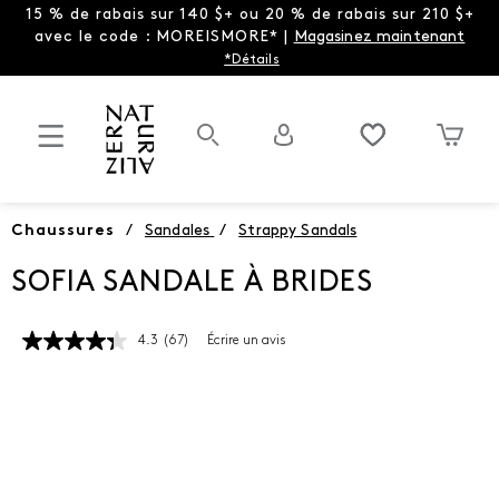
15 % de rabais sur 140 $+ ou 20 % de rabais sur 210 $+
avec le code : MOREISMORE* |
Magasinez maintenant
*Détails
Chaussures
/
Sandales
/
Strappy Sandals
SOFIA SANDALE À BRIDES
4.3
(67)
Écrire un avis
Lire
les
67
commentaires.
Lien
vers
la
même
page.