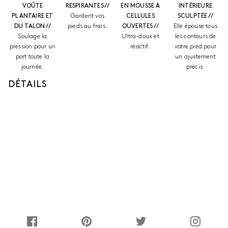
VOÛTE
RESPIRANTES //
EN MOUSSE À
INTÉRIEURE
PLANTAIRE ET
Gardent vos
CELLULES
SCULPTÉE //
DU TALON //
pieds au frais.
OUVERTES //
Elle épouse tous
Soulage la
Ultra-doux et
les contours de
pression pour un
réactif.
votre pied pour
port toute la
un ajustement
journée.
précis.
DÉTAILS