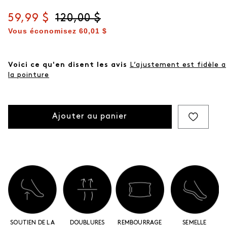
Prix actuel
59,99 $
Prix d'origine
120,00 $
Vous économisez
60,01 $
Voici ce qu'en disent les avis
L’ajustement est fidèle a
la pointure
Ajouter au panier
SOUTIEN DE LA
DOUBLURES
REMBOURRAGE
SEMELLE