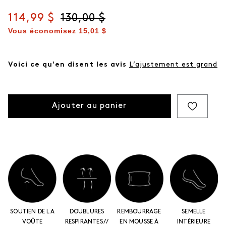
même
page.
Prix actuel
114,99 $
Prix d'origine
130,00 $
Vous économisez
15,01 $
Voici ce qu'en disent les avis
L’ajustement est grand
Ajouter au panier
SOUTIEN DE LA
DOUBLURES
REMBOURRAGE
SEMELLE
VOÛTE
RESPIRANTES //
EN MOUSSE À
INTÉRIEURE