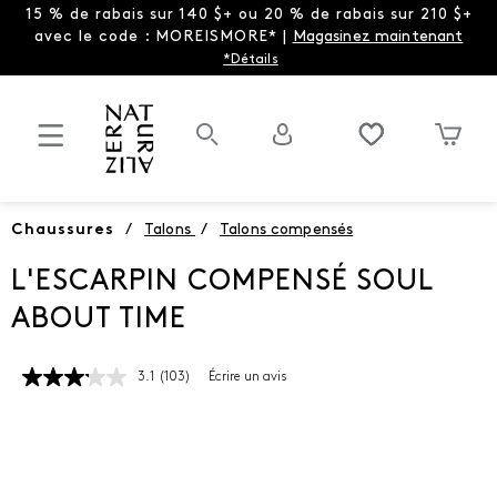
15 % de rabais sur 140 $+ ou 20 % de rabais sur 210 $+
avec le code : MOREISMORE* |
Magasinez maintenant
*Détails
Chaussures
/
Talons
/
Talons compensés
L'ESCARPIN COMPENSÉ SOUL
ABOUT TIME
3.1
(103)
Écrire un avis
Lire
les
103
commentaires.
Lien
vers
la