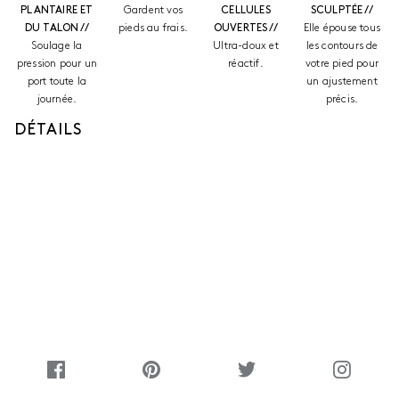
PLANTAIRE ET
Gardent vos
CELLULES
SCULPTÉE //
DU TALON //
pieds au frais.
OUVERTES //
Elle épouse tous
Soulage la
Ultra-doux et
les contours de
pression pour un
réactif.
votre pied pour
port toute la
un ajustement
journée.
précis.
DÉTAILS