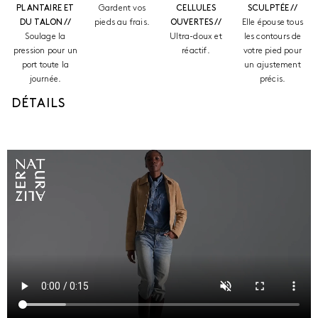
PLANTAIRE ET
Gardent vos
CELLULES
SCULPTÉE //
DU TALON //
pieds au frais.
OUVERTES //
Elle épouse tous
Soulage la
Ultra-doux et
les contours de
pression pour un
réactif.
votre pied pour
port toute la
un ajustement
journée.
précis.
DÉTAILS