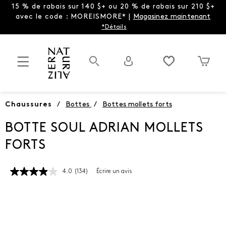
15 % de rabais sur 140 $+ ou 20 % de rabais sur 210 $+
avec le code : MOREISMORE* |
Magasinez maintenant
*Détails
Chaussures
/
Bottes
/
Bottes mollets forts
BOTTE SOUL ADRIAN MOLLETS
FORTS
4.0
(134)
Écrire un avis
Lire
les
134
commentaires.
Lien
vers
la