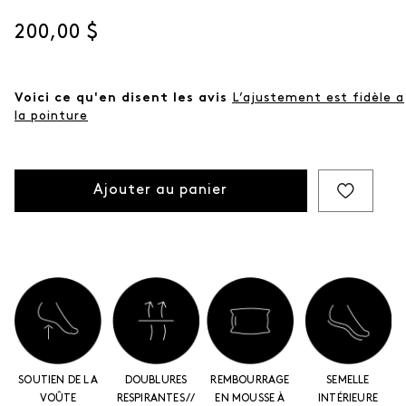
même
page.
Prix actuel
200,00 $
Voici ce qu'en disent les avis
L’ajustement est fidèle a
la pointure
Ajouter au panier
SOUTIEN DE LA
DOUBLURES
REMBOURRAGE
SEMELLE
VOÛTE
RESPIRANTES //
EN MOUSSE À
INTÉRIEURE