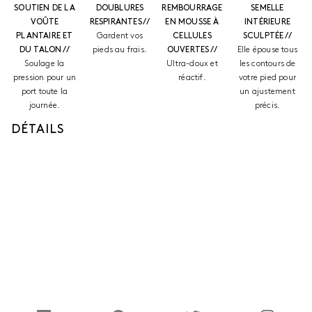
SOUTIEN DE LA
DOUBLURES
REMBOURRAGE
SEMELLE
VOÛTE
RESPIRANTES //
EN MOUSSE À
INTÉRIEURE
PLANTAIRE ET
Gardent vos
CELLULES
SCULPTÉE //
DU TALON //
pieds au frais.
OUVERTES //
Elle épouse tous
Soulage la
Ultra-doux et
les contours de
pression pour un
réactif.
votre pied pour
port toute la
un ajustement
journée.
précis.
DÉTAILS