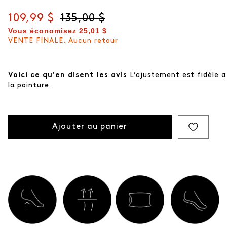
même
page.
Prix actuel
109,99 $
Prix d'origine
135,00 $
Vous économisez
25,01 $
VENTE FINALE. Aucun retour
Voici ce qu'en disent les avis
L’ajustement est fidèle a
la pointure
Ajouter au panier