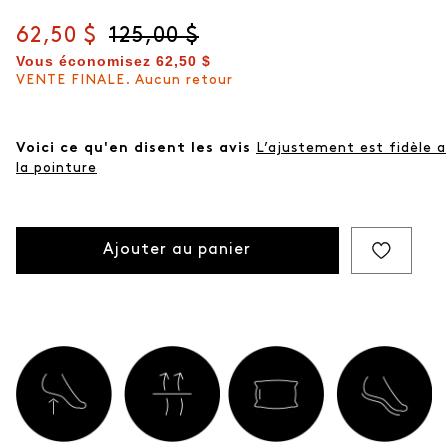
Prix actuel
62,50 $
Prix d'origine
125,00 $
Vous économisez
62,50 $
VENTE FINALE. Aucun retour
Voici ce qu'en disent les avis
L’ajustement est fidèle a
la pointure
Ajouter au panier