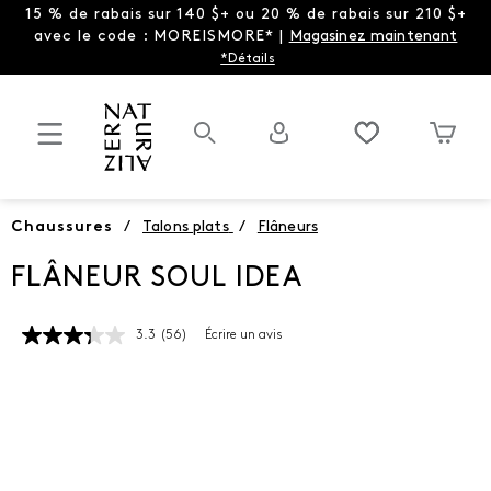
15 % de rabais sur 140 $+ ou 20 % de rabais sur 210 $+
avec le code : MOREISMORE* |
Magasinez maintenant
*Détails
Chaussures
/
Talons plats
/
Flâneurs
FLÂNEUR SOUL IDEA
3.3
(56)
Écrire un avis
Lire
les
56
commentaires.
Lien
vers
la
même
page.