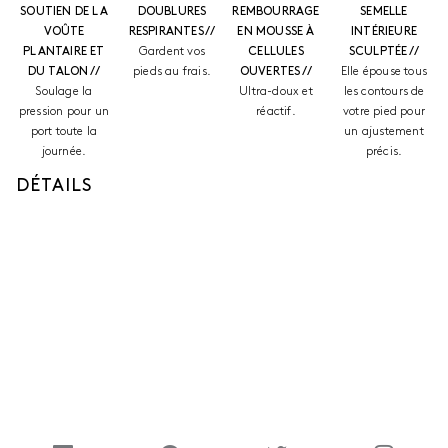
SOUTIEN DE LA
DOUBLURES
REMBOURRAGE
SEMELLE
VOÛTE
RESPIRANTES //
EN MOUSSE À
INTÉRIEURE
PLANTAIRE ET
Gardent vos
CELLULES
SCULPTÉE //
DU TALON //
pieds au frais.
OUVERTES //
Elle épouse tous
Soulage la
Ultra-doux et
les contours de
pression pour un
réactif.
votre pied pour
port toute la
un ajustement
journée.
précis.
DÉTAILS