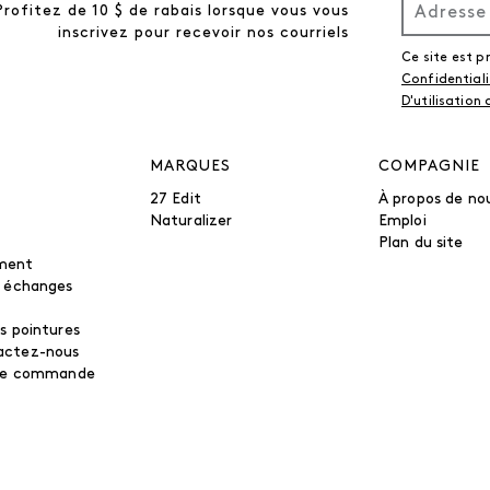
Profitez de 10 $ de rabais lorsque vous vous
inscrivez pour recevoir nos courriels
Ce site est 
Confidential
D'utilisation
MARQUES
COMPAGNIE
27 Edit
À propos de no
Naturalizer
Emploi
Plan du site
ment
t échanges
s pointures
actez-nous
tre commande