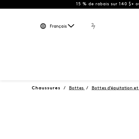
15 % de rabais sur 140 $+ 
Français
Chaussures
/
Bottes
/
Bottes d’équitation e