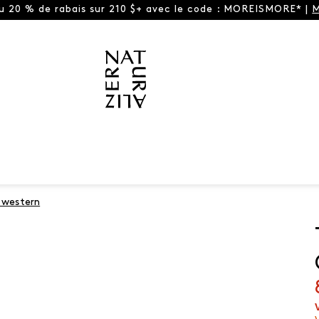
ou 20 % de rabais sur 210 $+ avec le code : MOREISMORE* |
M
t western