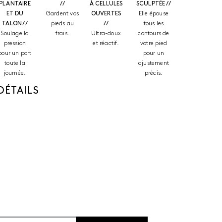
PLANTAIRE
//
À CELLULES
SCULPTÉE //
ET DU
Gardent vos
OUVERTES
Elle épouse
TALON //
pieds au
//
tous les
Soulage la
frais.
Ultra-doux
contours de
pression
et réactif.
votre pied
pour un port
pour un
toute la
ajustement
journée.
précis.
DÉTAILS