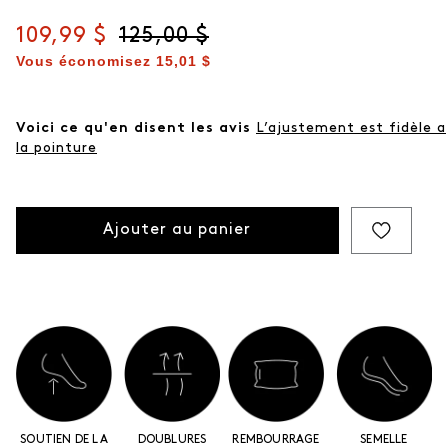
Prix actuel
109,99 $
Prix d'origine
125,00 $
Vous économisez
15,01 $
Voici ce qu'en disent les avis
L’ajustement est fidèle a
la pointure
Ajouter au panier
SOUTIEN DE LA
DOUBLURES
REMBOURRAGE
SEMELLE