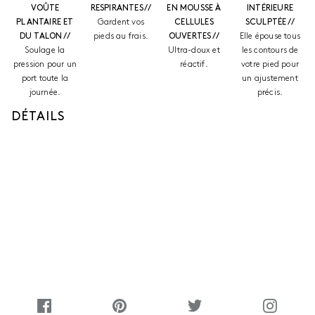
VOÛTE
RESPIRANTES //
EN MOUSSE À
INTÉRIEURE
PLANTAIRE ET
Gardent vos
CELLULES
SCULPTÉE //
DU TALON //
pieds au frais.
OUVERTES //
Elle épouse tous
Soulage la
Ultra-doux et
les contours de
pression pour un
réactif.
votre pied pour
port toute la
un ajustement
journée.
précis.
DÉTAILS