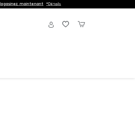
agasinez maintenant
*Détails