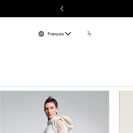
LA san
Français