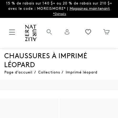
15 % de rabais sur 140 $+ ou 20 % de rabais sur 210 $+
avec le code : MOREISMORE* |
Magasinez maintenant
*Détails
CHAUSSURES À IMPRIMÉ
LÉOPARD
Page d’accueil
/
Collections
/
Imprimé léopard