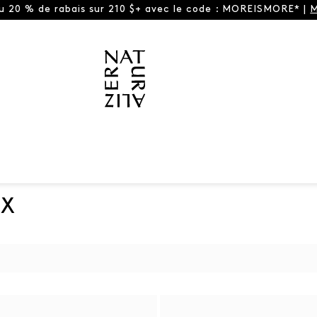
ou 20 % de rabais sur 210 $+ avec le code : MOREISMORE* |
M
UX