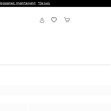
agasinez maintenant
*Détails