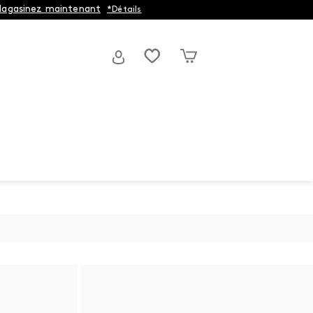
agasinez maintenant
*Détails