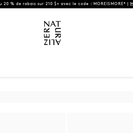
ou 20 % de rabais sur 210 $+ avec le code : MOREISMORE* |
M