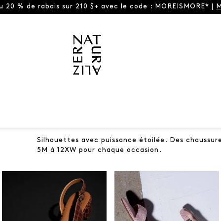
ou 20 % de rabais sur 210 $+ avec le code : MOREISMORE* |
M
Silhouettes avec puissance étoilée. Des chaussure
S
5M à 12XW pour chaque occasion.