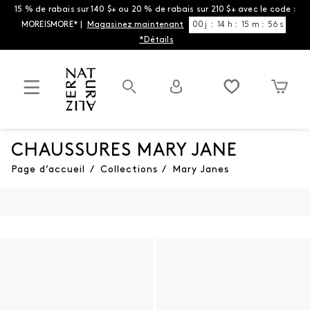
15 % de rabais sur 140 $+ ou 20 % de rabais sur 210 $+ avec le code :
MOREISMORE* |
Magasinez maintenant
00
j
:
14
h
:
15
m
:
55
s
*Détails
CHAUSSURES MARY JANE
Page d’accueil
/
Collections
/
Mary Janes