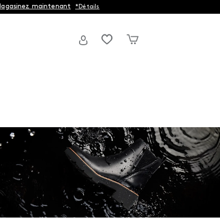
agasinez maintenant
*Détails