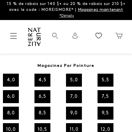
15 % de rabais sur 140 $+ ou 20 % de rabais sur 210 $+
avec le code : MOREISMORE* |
Magasinez maintenant
*Détails
Magasinez Par Pointure
4,0
4,5
5,0
5,5
6,0
6,5
7,0
7,5
8,0
8,5
9,0
9,5
10,0
10,5
11,0
12,0