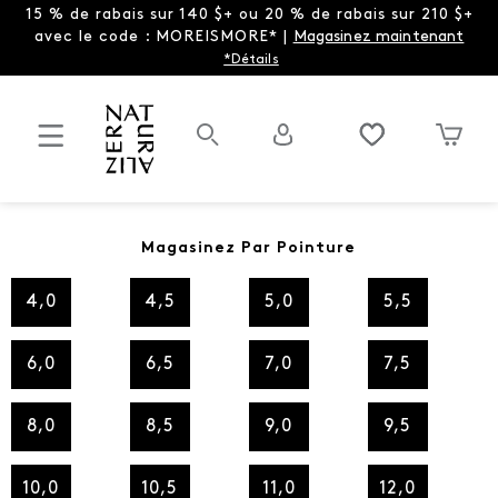
15 % de rabais sur 140 $+ ou 20 % de rabais sur 210 $+
avec le code : MOREISMORE* |
Magasinez maintenant
*Détails
Magasinez Par Pointure
4,0
4,5
5,0
5,5
6,0
6,5
7,0
7,5
8,0
8,5
9,0
9,5
10,0
10,5
11,0
12,0