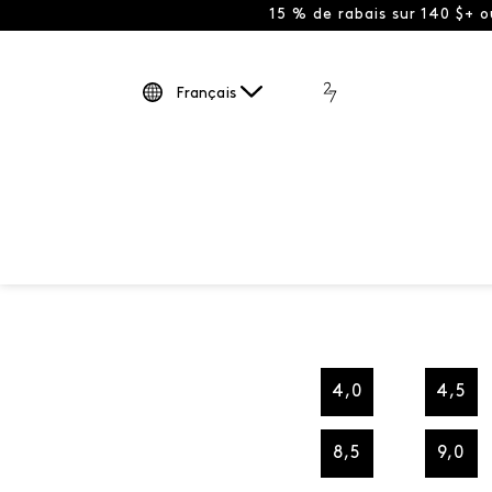
15 % de rabais sur 140 $+ 
Français
4,0
4,5
8,5
9,0