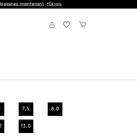
agasinez maintenant
*Détails
0
7,5
8,0
0
13,0