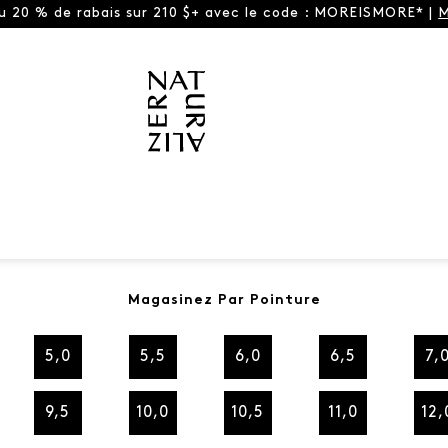
ou 20 % de rabais sur 210 $+ avec le code : MOREISMORE* |
M
Magasinez Par Pointure
5,0
5,5
6,0
6,5
7,
9,5
10,0
10,5
11,0
12,