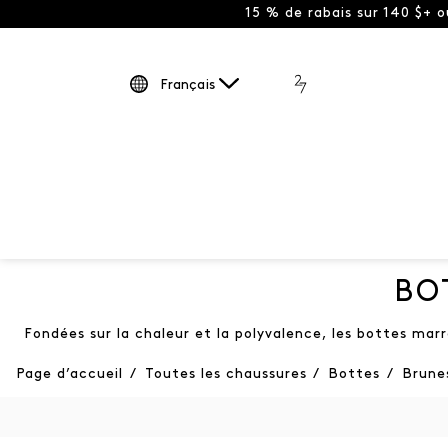
15 % de rabais sur 140 $+ 
Français
BO
Fondées sur la chaleur et la polyvalence, les bottes mar
Page d’accueil
/
Toutes les chaussures
/
Bottes
/
Brune