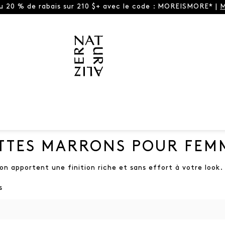
ou 20 % de rabais sur 210 $+ avec le code : MOREISMORE* |
M
TTES MARRONS POUR FEM
ron apportent une finition riche et sans effort à votre look
s