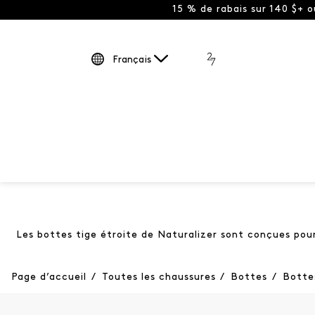
15 % de rabais sur 140 $+ 
Français
Les bottes tige étroite de Naturalizer sont conçues po
Page d’accueil
/
Toutes les chaussures
/
Bottes
/
Bottes