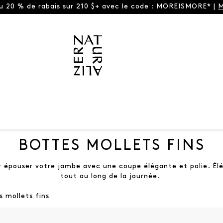
ou 20 % de rabais sur 210 $+ avec le code : MOREISMORE* |
M
BOTTES MOLLETS FINS
ur épouser votre jambe avec une coupe élégante et polie. É
tout au long de la journée.
 mollets fins