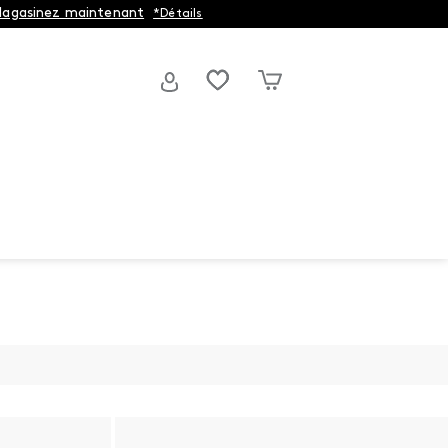
agasinez maintenant
*Détails