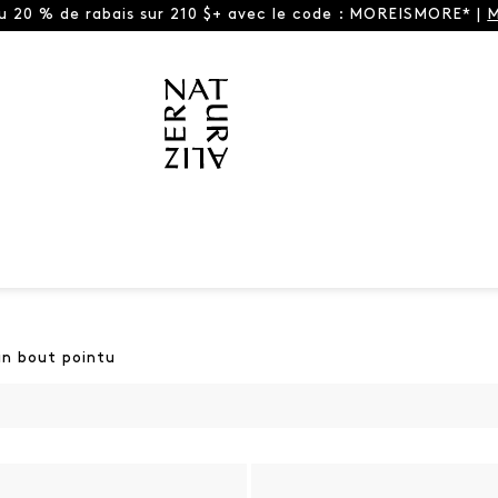
ou 20 % de rabais sur 210 $+ avec le code : MOREISMORE* |
M
in bout pointu