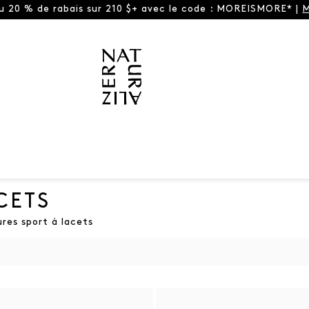
ou 20 % de rabais sur 210 $+ avec le code : MOREISMORE* |
M
CETS
res sport à lacets