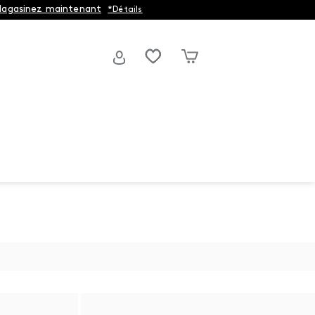
agasinez maintenant
*Détails