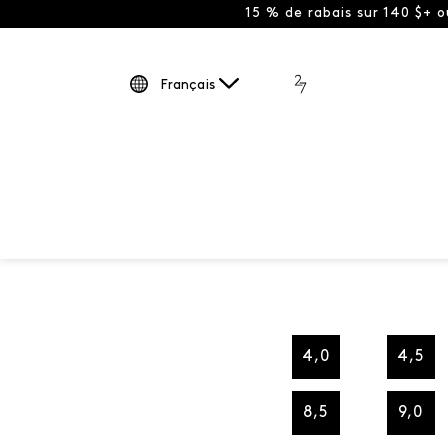
15 % de rabais sur 140 $+ 
Français
4,0
4,5
8,5
9,0