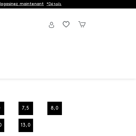
agasinez maintenant
*Détails
0
7,5
8,0
0
13,0