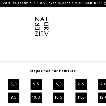
ou 20 % de rabais sur 210 $+ avec le code : MOREISMORE* |
M
Magasinez Par Pointure
5,0
5,5
6,0
6,5
7,
9,5
10,0
10,5
11,0
12,