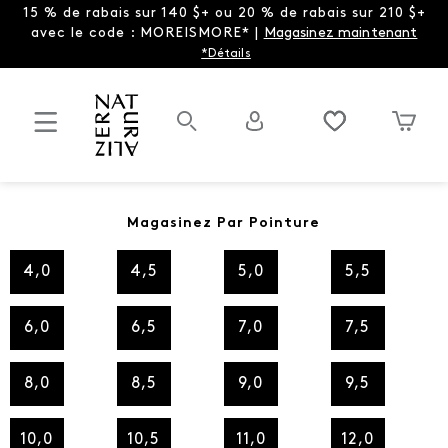
15 % de rabais sur 140 $+ ou 20 % de rabais sur 210 $+
avec le code : MOREISMORE* |
Magasinez maintenant
*Détails
Magasinez Par Pointure
4,0
4,5
5,0
5,5
6,0
6,5
7,0
7,5
8,0
8,5
9,0
9,5
10,0
10,5
11,0
12,0