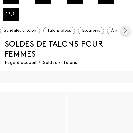
13,0
Sandales à talon
Talons blocs
Escarpins
Á moins de
SOLDES DE TALONS POUR
FEMMES
Page d’accueil
/
Soldes
/
Talons