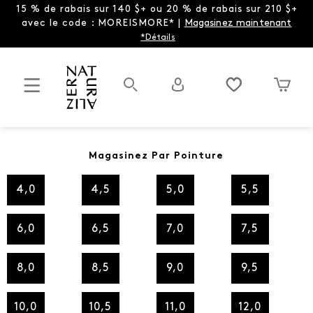
15 % de rabais sur 140 $+ ou 20 % de rabais sur 210 $+
avec le code : MOREISMORE* |
Magasinez maintenant
*Détails
Magasinez Par Pointure
4,0
4,5
5,0
5,5
6,0
6,5
7,0
7,5
8,0
8,5
9,0
9,5
10,0
10,5
11,0
12,0