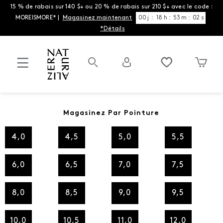
15 % de rabais sur 140 $+ ou 20 % de rabais sur 210 $+ avec le code :
MOREISMORE* |
Magasinez maintenant
00
j
:
18
h
:
53
m
:
02
s
*Détails
Magasinez Par Pointure
4,0
4,5
5,0
5,5
6,0
6,5
7,0
7,5
8,0
8,5
9,0
9,5
10,0
10,5
11,0
12,0