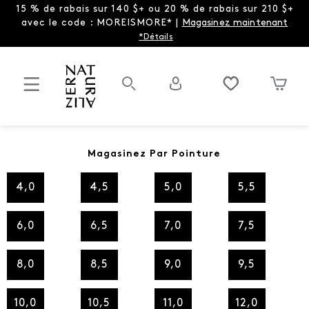
15 % de rabais sur 140 $+ ou 20 % de rabais sur 210 $+
avec le code : MOREISMORE* |
Magasinez maintenant
*Détails
Magasinez Par Pointure
4,0
4,5
5,0
5,5
6,0
6,5
7,0
7,5
8,0
8,5
9,0
9,5
10,0
10,5
11,0
12,0