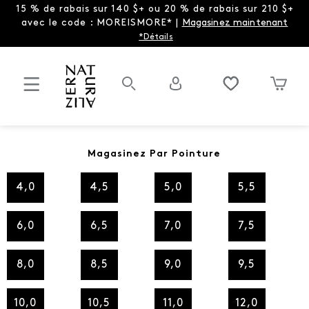
15 % de rabais sur 140 $+ ou 20 % de rabais sur 210 $+
avec le code : MOREISMORE* |
Magasinez maintenant
*Détails
Magasinez Par Pointure
4,0
4,5
5,0
5,5
6,0
6,5
7,0
7,5
8,0
8,5
9,0
9,5
10,0
10,5
11,0
12,0