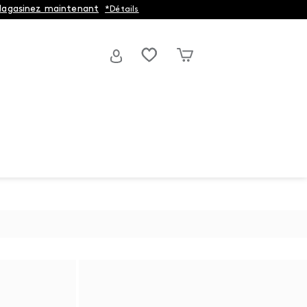
agasinez maintenant
*Détails