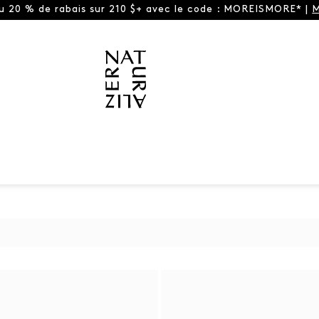
ou 20 % de rabais sur 210 $+ avec le code : MOREISMORE* |
M