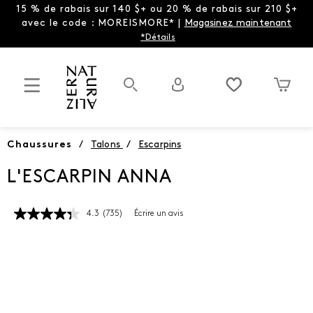
15 % de rabais sur 140 $+ ou 20 % de rabais sur 210 $+
avec le code : MOREISMORE* |
Magasinez maintenant
*Détails
Chaussures
/
Talons
/
Escarpins
L'ESCARPIN ANNA
4.3
(735)
Écrire un avis
Lire
les
735
commentaires.
Lien
vers
la
même
page.