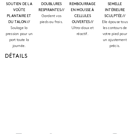
SOUTIEN DE LA
DOUBLURES
REMBOURRAGE
SEMELLE
VOÛTE
RESPIRANTES //
EN MOUSSE À
INTÉRIEURE
PLANTAIRE ET
Gardent vos
CELLULES
SCULPTÉE //
DU TALON //
pieds au frais.
OUVERTES //
Elle épouse tous
Soulage la
Ultra-doux et
les contours de
pression pour un
réactif.
votre pied pour
port toute la
un ajustement
journée.
précis.
DÉTAILS