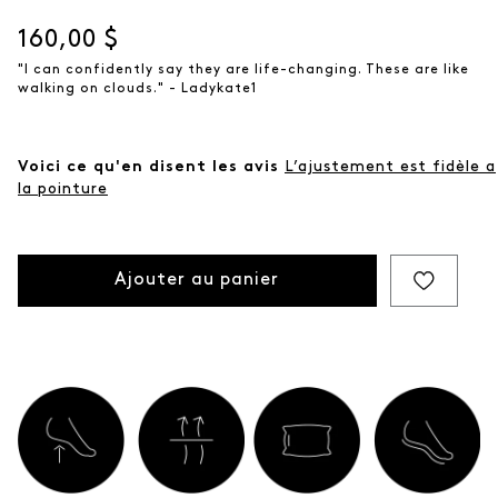
Prix actuel
160,00 $
"I can confidently say they are life-changing. These are like
walking on clouds." - Ladykate1
Voici ce qu'en disent les avis
L’ajustement est fidèle a
la pointure
Ajouter au panier