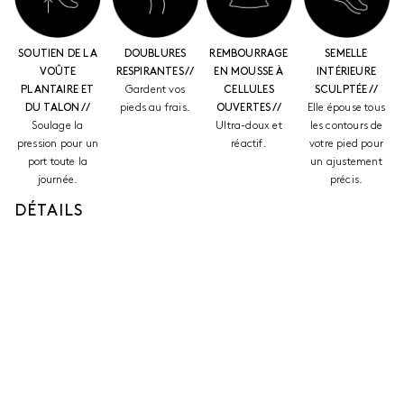
SOUTIEN DE LA
DOUBLURES
REMBOURRAGE
SEMELLE
VOÛTE
RESPIRANTES //
EN MOUSSE À
INTÉRIEURE
PLANTAIRE ET
Gardent vos
CELLULES
SCULPTÉE //
DU TALON //
pieds au frais.
OUVERTES //
Elle épouse tous
Soulage la
Ultra-doux et
les contours de
pression pour un
réactif.
votre pied pour
port toute la
un ajustement
journée.
précis.
DÉTAILS