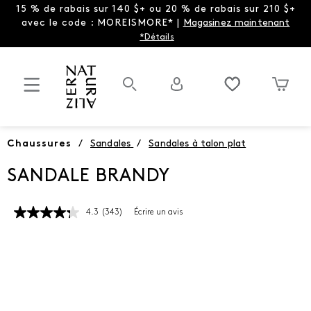
15 % de rabais sur 140 $+ ou 20 % de rabais sur 210 $+
avec le code : MOREISMORE* |
Magasinez maintenant
*Détails
Chaussures
/
Sandales
/
Sandales à talon plat
SANDALE BRANDY
4.3
(343)
Écrire un avis
Lire
les
343
commentaires.
Lien
vers
la
même
page.