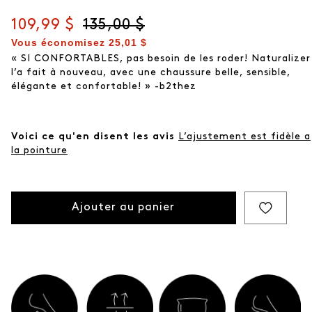
Prix actuel
109,99 $
Prix d'origine
135,00 $
Vous économisez
25,01 $
« SI CONFORTABLES, pas besoin de les roder! Naturalizer
l’a fait à nouveau, avec une chaussure belle, sensible,
élégante et confortable! » -b2thez
Voici ce qu'en disent les avis
L’ajustement est fidèle a
la pointure
Ajouter au panier