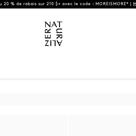
ou 20 % de rabais sur 210 $+ avec le code : MOREISMORE* |
M