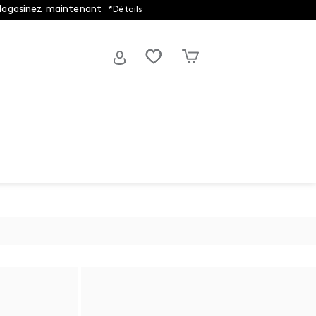
agasinez maintenant
*Détails