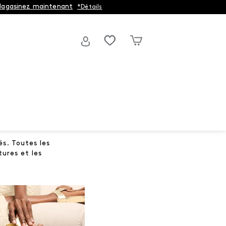
agasinez maintenant
*Détails
és. Toutes les
ures et les