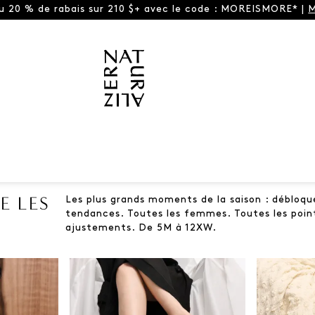
ou 20 % de rabais sur 210 $+ avec le code : MOREISMORE* |
M
E LES
Les plus grands moments de la saison : débloqu
tendances. Toutes les femmes. Toutes les point
ajustements. De 5M à 12XW.