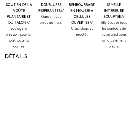
SOUTIEN DE LA
DOUBLURES
REMBOURRAGE
SEMELLE
VOÛTE
RESPIRANTES //
EN MOUSSE À
INTÉRIEURE
PLANTAIRE ET
Gardent vos
CELLULES
SCULPTÉE //
DU TALON //
pieds au frais.
OUVERTES //
Elle épouse tous
Soulage la
Ultra-doux et
les contours de
pression pour un
réactif.
votre pied pour
port toute la
un ajustement
journée.
précis.
DÉTAILS