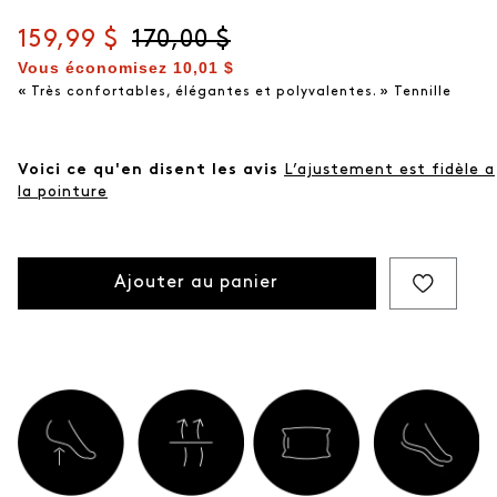
Prix actuel
159,99 $
Prix d'origine
170,00 $
Vous économisez
10,01 $
« Très confortables, élégantes et polyvalentes. » Tennille
Voici ce qu'en disent les avis
L’ajustement est fidèle a
la pointure
Ajouter au panier