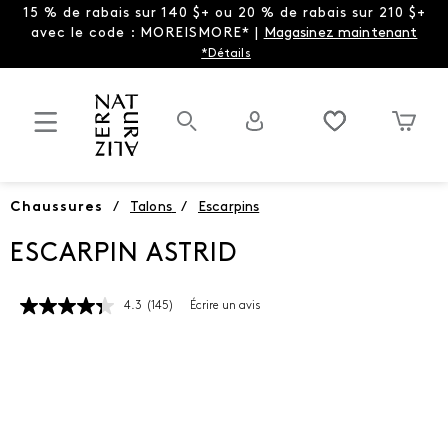
15 % de rabais sur 140 $+ ou 20 % de rabais sur 210 $+
avec le code : MOREISMORE* |
Magasinez maintenant
*Détails
Chaussures
/
Talons
/
Escarpins
ESCARPIN ASTRID
4.3
(145)
Écrire un avis
Lire
les
145
commentaires.
Lien
vers
la
même
page.