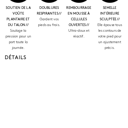
SOUTIEN DE LA
DOUBLURES
REMBOURRAGE
SEMELLE
VOÛTE
RESPIRANTES //
EN MOUSSE À
INTÉRIEURE
PLANTAIRE ET
Gardent vos
CELLULES
SCULPTÉE //
DU TALON //
pieds au frais.
OUVERTES //
Elle épouse tous
Soulage la
Ultra-doux et
les contours de
pression pour un
réactif.
votre pied pour
port toute la
un ajustement
journée.
précis.
DÉTAILS